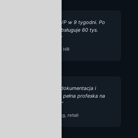
„Dostarczyli MVP w 9 tygodni. Po
roku produkt obsługuje 60 tys.
użytkowników.”
— Founder, SaaS HR
„Jakość kodu, dokumentacja i
komunikacja — pełna profeska na
każdym etapie.”
— VP Engineering, retail