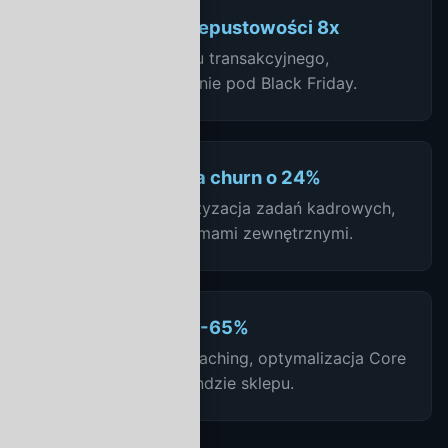
FinTech: skok przepustowości 8x
Przebudowa systemu transakcyjnego,
dynamiczne skalowanie pod Black Friday.
SaaS HR: redukcja churn o 24%
Onboarding, automatyzacja zadań kadrowych,
integracje z 14 systemami zewnętrznymi.
E-commerce: TTI -65%
Lazy loading, edge caching, optymalizacja Core
Web Vitals na frontendzie sklepu.