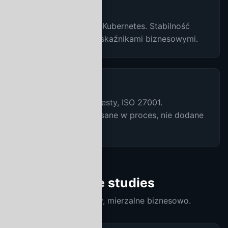
DevOps i SRE
CI/CD, observability, Kubernetes. Stabilność
systemu mierzona wskaźnikami biznesowymi.
Bezpieczeństwo
Audyty OWASP, pentesty, ISO 27001.
Bezpieczeństwo wpisane w proces, nie dodane
na koniec.
Case studies
Konkretne efekty, mierzalne biznesowo.