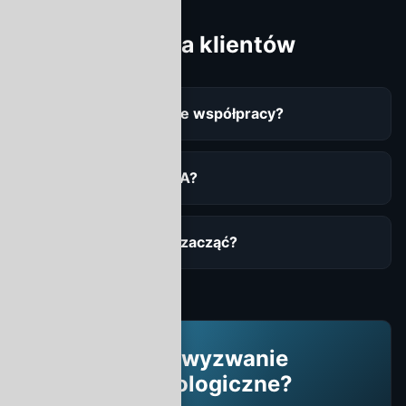
Pytania klientów
Jak wyglądają modele współpracy?
Czy podpisujecie NDA?
Jak szybko możecie zacząć?
Masz wyzwanie
technologiczne?