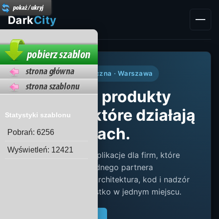
Dark
City
Menu
Agencja technologiczna · Warszawa
Budujemy produkty
cyfrowe, które działają
Statystyki szablonu
po godzinach.
Pobrań: 6256
Wyświetleń: 12421
Webowe i mobilne aplikacje dla firm, które
potrzebują niezawodnego partnera
technologicznego. Architektura, kod i nadzór
operacyjny — wszystko w jednym miejscu.