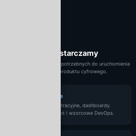
24/7
monitoring
Co dostarczamy
Pełen stos kompetencji potrzebnych do uruchomienia
i utrzymania produktu cyfrowego.
Aplikacje webowe
SaaS, panele administracyjne, dashboardy.
React, Vue, TypeScript i wzorcowe DevOps.