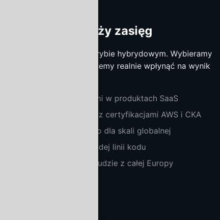
Mały zespół, duży zasięg
34 osoby pracujące w trybie hybrydowym. Wybieramy
projekty, w których możemy realnie wpłynąć na wynik
klienta.
Architekci z 10+ latami w produktach SaaS
Inżynierowie DevOps z certyfikacjami AWS i CKA
Designerzy z portfolio dla skali globalnej
QA Automation w każdej linii kodu
Office w Warszawie, ludzie z całej Europy
Zatrudnij zespół