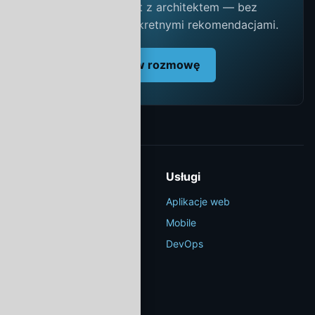
Umów 30 minut z architektem — bez
zobowiązań, z konkretnymi rekomendacjami.
Umów rozmowę
DarkCity
Usługi
ul. Próżna 8, 00-107
Aplikacje web
Warszawa
Mobile
hello@darkcity.example.io
DevOps
+48 22 000 00 00
Firma