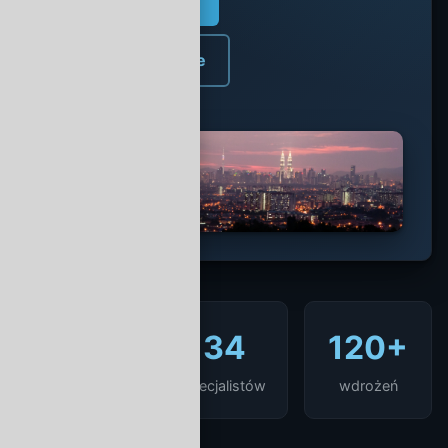
Umów rozmowę
Zobacz realizacje
99.98%
34
120+
uptime SLA
specjalistów
wdrożeń