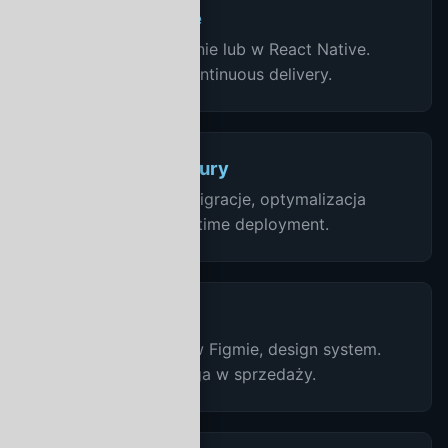
Aplikacje mobilne
iOS i Android, natywnie lub w React Native.
Dedykowany QA i continuous delivery.
Architektura chmury
AWS, GCP i Azure. Migracje, optymalizacja
kosztów, zero-downtime deployment.
UX / UI
Badania, prototypy w Figmie, design system.
Projekt, który pomaga w sprzedaży.