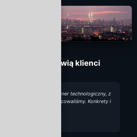
Co mówią klienci
„Najlepszy partner technologiczny, z
jakim współpracowaliśmy. Konkrety i
terminowość.”
— CTO, FinTech