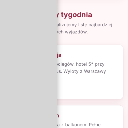
Oferty tygodnia
Każdy wtorek aktualizujemy listę najbardziej
kuszących wyjazdów.
All Inclusive Turcja
Riwiera Turecka, 7 noclegów, hotel 5* przy
plaży, all inclusive plus. Wyloty z Warszawy i
Krakowa.
Od 2 799 zł
/ os.
Rejs po Karaibach
10 dni, 5 wysp, kabina z balkonem. Pełne