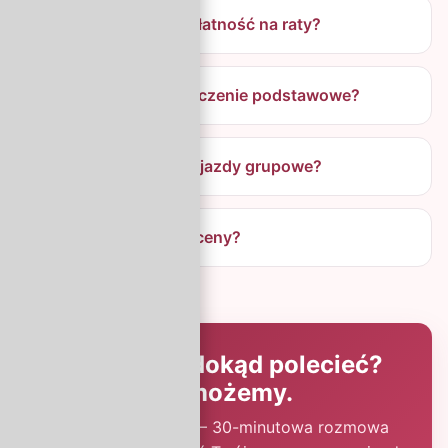
Czy mogę rozłożyć płatność na raty?
Co obejmuje ubezpieczenie podstawowe?
Czy organizujecie wyjazdy grupowe?
Czy mam gwarancję ceny?
Nie wiesz, dokąd polecieć?
Pomożemy.
Zadzwoń do nas — 30-minutowa rozmowa