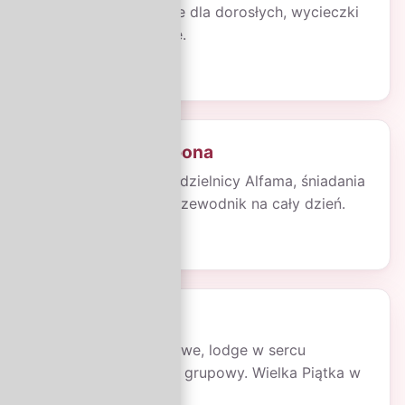
wyżywienie, animacje dla dorosłych, wycieczki
fakultatywne w cenie.
Od 9 499 zł
/ os.
City break — Lizbona
4 dni w historycznej dzielnicy Alfama, śniadania
w cenie, prywatny przewodnik na cały dzień.
Od 1 999 zł
/ os.
Safari w Kenii
8 dni, 3 parki narodowe, lodge w sercu
sawanny, polski pilot grupowy. Wielka Piątka w
zasięgu wzroku.