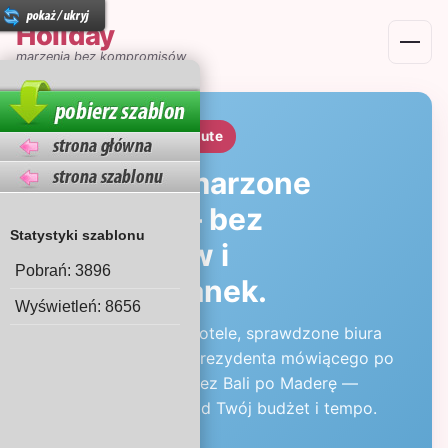
Holiday
Menu
marzenia bez kompromisów
Lato 2026 · Last minute
Twoje wymarzone
wakacje — bez
Statystyki szablonu
korowodów i
Pobrań: 3896
niespodzianek.
Wyświetleń: 8656
Starannie wybrane hotele, sprawdzone biura
partnerskie i opieka rezydenta mówiącego po
polsku. Od Krety przez Bali po Maderę —
układamy wyjazd pod Twój budżet i tempo.