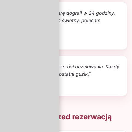
„Last minute na Maderę dograli w 24 godziny.
Hotel piękny, opiekun świetny, polecam
każdemu.”
Robert, Warszawa
„Rejs po Karaibach przerósł oczekiwania. Każdy
szczegół dopięty na ostatni guzik.”
Magda, Wrocław
Pytania przed rezerwacją