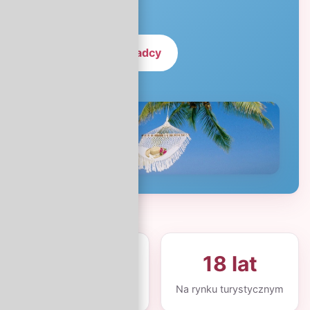
Zobacz oferty
Zadzwoń do doradcy
120+
18 lat
Kierunków na świecie
Na rynku turystycznym