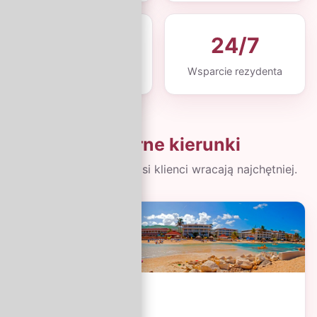
4.9 ★
24/7
Średnia ocena klientów
Wsparcie rezydenta
Popularne kierunki
Miejsca, do których nasi klienci wracają najchętniej.
Kreta, Grecja
Od 2 399 zł / os.