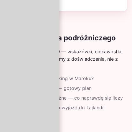
/ os.
Z naszego bloga podróżniczego
Co tydzień nowy artykuł — wskazówki, ciekawostki,
sprawdzone trasy. Piszemy z doświadczenia, nie z
folderów reklamowych.
Co spakować na trekking w Maroku?
Bali w dwa tygodnie — gotowy plan
Ubezpieczenie podróżne — co naprawdę się liczy
Najlepsze miesiące na wyjazd do Tajlandii
Przejdź do bloga