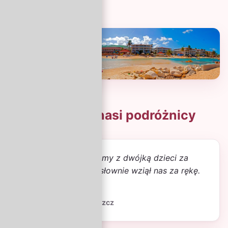
Co mówią nasi podróżnicy
„Pierwszy raz lecieliśmy z dwójką dzieci za
granicę. Doradca dosłownie wziął nas za rękę.
Wszystko zagrało.”
Kasia i Łukasz, Bydgoszcz