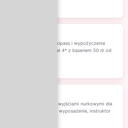
Od 11 200 zł
/ os.
Narty w Alpach
Val di Sole, 7 nocy, skipass i wypożyczenie
sprzętu w cenie. Hotel 4* z basenem 50 m od
stoku.
Od 3 599 zł
/ os.
Egipt nurkowo
Hurghada, 10 dni z 6 wyjściami nurkowymi dla
otwartej wody. Pełne wyposażenie, instruktor
PADI.
Od 4 199 zł