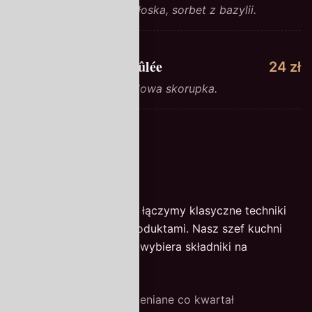
Klasyczna tarta, beza włoska, sorbet z bazylii.
Lawendowa creme brûlée
24 zł
Wanilia, lawenda, karmelowa skorupka.
Historia smaku
Od ponad dwóch dekad łączymy klasyczne techniki
kulinarne z lokalnymi produktami. Nasz szef kuchni
każdego dnia osobiście wybiera składniki na
pobliskim targu.
Sezonowe menu zmieniane co kwartał