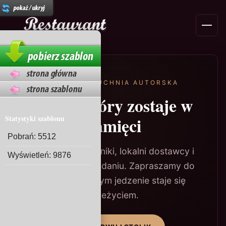
Menu
OD 1998 · KUCHNIA AUTORSKA
Smak, który zostaje w
Statystyki szablonu
pamięci
Pobrań: 5512
Sezonowe składniki, lokalni dostawcy i
Wyświetleń: 9876
pasja w każdym daniu. Zapraszamy do
świata, w którym jedzenie staje się
przeżyciem.