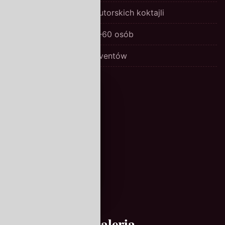
Bogata karta win i autorskich koktajli
Prywatne sale na 10–60 osób
Catering i obsługa eventów
Galeria