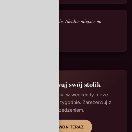
„Atmosfera, smaki, detale. Idealne miejsce na
rocznicę.”
— Iwona i Marek
Zarezerwuj swój stolik
Czas oczekiwania w weekendy może
wynosić nawet 2 tygodnie. Zarezerwuj z
wyprzedzeniem.
ZADZWOŃ TERAZ