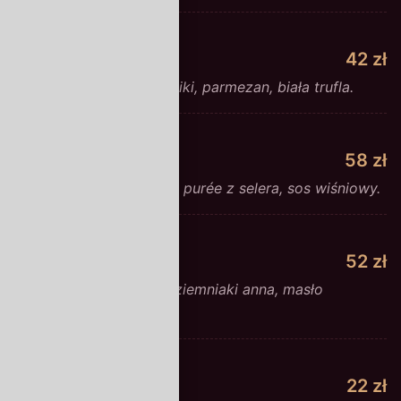
Risotto z borowikami
42 zł
Carnaroli, świeże borowiki, parmezan, biała trufla.
Confit z kaczki
58 zł
Wolno pieczona kaczka, purée z selera, sos wiśniowy.
Dorsz z grilla
52 zł
Filet z dorsza, szpinak, ziemniaki anna, masło
cytrynowe.
Tarta cytrynowa
22 zł