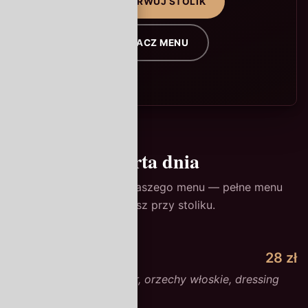
ZAREZERWUJ STOLIK
ZOBACZ MENU
Karta dnia
Wybrane pozycje z naszego menu — pełne menu
otrzymasz przy stoliku.
Carpaccio z buraka
28 zł
Pieczony burak, kozi ser, orzechy włoskie, dressing
balsamiczny.