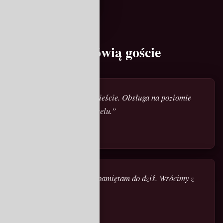
Co mówią goście
„Najlepsza kolacja w mieście. Obsługa na poziomie
pięciogwiazdkowego hotelu.”
— Magdalena P.
„Risotto z borowikami pamiętam do dziś. Wrócimy z
całą rodziną.”
— Jakub D.