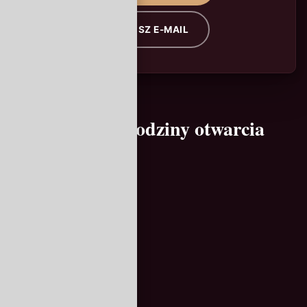
NAPISZ E-MAIL
Kontakt i godziny otwarcia
ADRES
ul. Smaczna 12
00-001 Warszawa
GODZINY OTWARCIA
Pn–Czw: 12:00 – 22:00
Pt–Sb: 12:00 – 24:00
Niedziela: 13:00 – 21:00