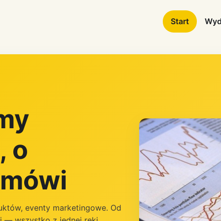
Start
Wyd
emy
, o
ę mówi
duktów, eventy marketingowe. Od
i — wszystko z jednej ręki.