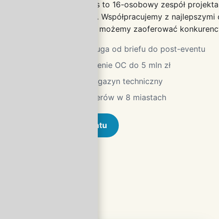
Yellow Events to 16-osobowy zespół projekt
technicznych. Współpracujemy z najlepszymi
dzięki czemu możemy zaoferować konkurency
Pełna obsługa od briefu do post-eventu
Ubezpieczenie OC do 5 mln zł
Własny magazyn techniczny
Sieć partnerów w 8 miastach
Brief eventu