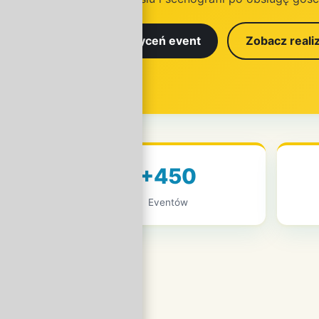
Wyceń event
Zobacz reali
+450
Eventów