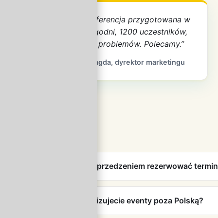
„Konferencja przygotowana w
6 tygodni, 1200 uczestników,
zero problemów. Polecamy.”
— Magda, dyrektor marketingu
Z jakim wyprzedzeniem rezerwować termi
Czy organizujecie eventy poza Polską?