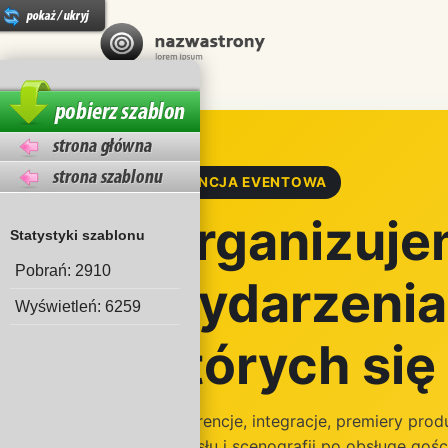
AGENCJA EVENTOWA
Organizuj
Statystyki szablonu
Pobrań: 2910
wydarzenia
Wyświetleń: 6259
których si
Konferencje, integracje, premiery pro
pomysłu i scenografii po obsługę gośc