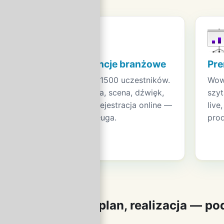
Konferencje branżowe
Pre
Od 50 do 1500 uczestników.
Wow 
Lokalizacja, scena, dźwięk,
szyt
catering, rejestracja online —
live
pełna obsługa.
prod
Pomysł, plan, realizacja — p