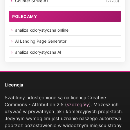
Counter Strike #1
(27283)
POLECAMY
analiza kolorystyczna online
AI Landing Page Generator
analiza kolorystyczna AI
Licencja
Szablony udostępnione są na licencji Creative
Commons - Attribution 2.5 (
szczegóły
). Możesz ich
używać w prywatnych jak i komercyjnych projektach.
Jedynym wymogiem jest uznanie naszego autorstwa
poprzez pozostawienie w widocznym miejscu strony