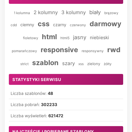
biały
2 kolumny
3 kolumny
1 kolumna
brązowy
css
darmowy
ciemny
czarny
cdd
czerwony
html
jasny
niebieski
fioletowy
html5
responsive
rwd
pomarańczowy
responsywny
szablon
szary
zielony
strict
xss
żółty
STATYSTYKI SERWISU
Liczba szablonów:
48
Liczba pobrań:
302233
Liczba wyświetleń:
621472
NAJCZĘŚCIEJ POBIERANE SZABLONY