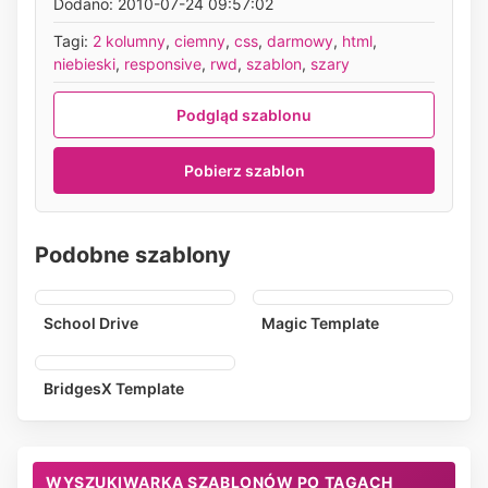
Dodano: 2010-07-24 09:57:02
Tagi:
2 kolumny
,
ciemny
,
css
,
darmowy
,
html
,
niebieski
,
responsive
,
rwd
,
szablon
,
szary
Podgląd szablonu
Pobierz szablon
Podobne szablony
School Drive
Magic Template
BridgesX Template
WYSZUKIWARKA SZABLONÓW PO TAGACH