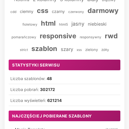
1 kolumna
brązowy
css
darmowy
ciemny
czarny
cdd
czerwony
html
jasny
niebieski
fioletowy
html5
responsive
rwd
pomarańczowy
responsywny
szablon
szary
zielony
strict
xss
żółty
STATYSTYKI SERWISU
Liczba szablonów:
48
Liczba pobrań:
302172
Liczba wyświetleń:
621214
NAJCZĘŚCIEJ POBIERANE SZABLONY