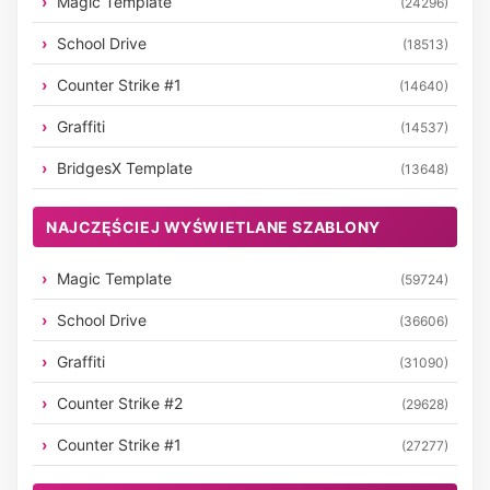
Magic Template
(24296)
School Drive
(18513)
Counter Strike #1
(14640)
Graffiti
(14537)
BridgesX Template
(13648)
NAJCZĘŚCIEJ WYŚWIETLANE SZABLONY
Magic Template
(59724)
School Drive
(36606)
Graffiti
(31090)
Counter Strike #2
(29628)
Counter Strike #1
(27277)