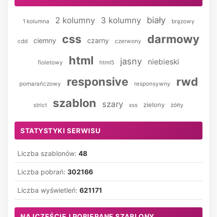
biały
2 kolumny
3 kolumny
1 kolumna
brązowy
css
darmowy
ciemny
czarny
cdd
czerwony
html
jasny
niebieski
fioletowy
html5
responsive
rwd
pomarańczowy
responsywny
szablon
szary
zielony
strict
xss
żółty
STATYSTYKI SERWISU
Liczba szablonów:
48
Liczba pobrań:
302166
Liczba wyświetleń:
621171
NAJCZĘŚCIEJ POBIERANE SZABLONY