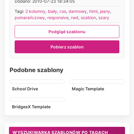
Dodano: 2010-07-23 18:34:05
Tagi:
2 kolumny
,
biały
,
css
,
darmowy
,
html
,
jasny
,
pomarańczowy
,
responsive
,
rwd
,
szablon
,
szary
Podgląd szablonu
Pobierz szablon
Podobne szablony
School Drive
Magic Template
BridgesX Template
WYSZUKIWARKA SZABLONÓW PO TAGACH