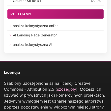
Counter Strike #1
(27275)
POLECAMY
analiza kolorystyczna online
AI Landing Page Generator
analiza kolorystyczna AI
Licencja
Szablony udostępnione są na licencji Creative
Commons - Attribution 2.5 (
szczegóły
). Możesz ich
używać w prywatnych jak i komercyjnych projektach.
Jedynym wymogiem jest uznanie naszego autorstwa
poprzez pozostawienie w widocznym miejscu strony